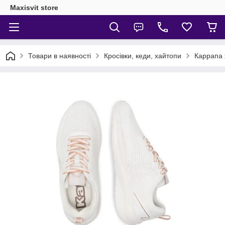
Maxisvit store
Товари в наявності
Кросівки, кеди, хайтопи
Карpaпa ж