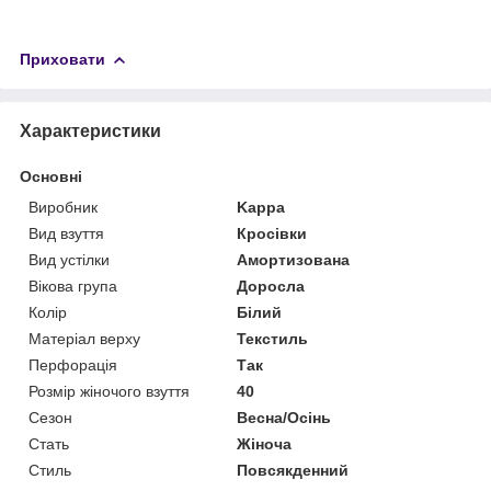
Приховати
Характеристики
Основні
Виробник
Kappa
Вид взуття
Кросівки
Вид устілки
Амортизована
Вікова група
Доросла
Колір
Білий
Матеріал верху
Текстиль
Перфорація
Так
Розмір жіночого взуття
40
Сезон
Весна/Осінь
Стать
Жіноча
Стиль
Повсякденний