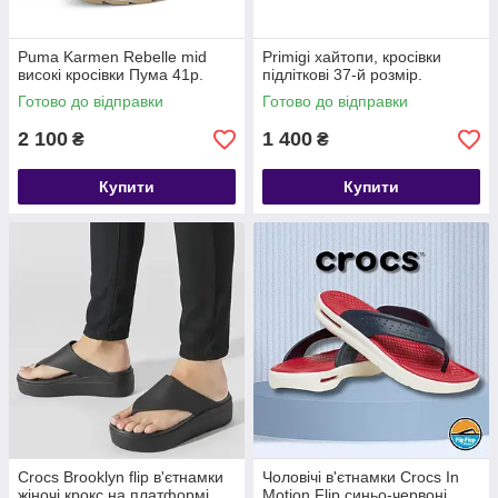
Puma Karmen Rebelle mid
Primigi хайтопи, кросівки
високі кросівки Пума 41р.
підліткові 37-й розмір.
Готово до відправки
Готово до відправки
2 100
1 400
₴
₴
Купити
Купити
Crocs Brooklyn flip в'єтнамки
Чоловічі в'єтнамки Crocs In
жіночі крокс на платформі
Motion Flip синьо-червоні,