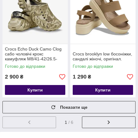
Crocs Echo Duck Camo Clog
сабо чоловічі крокс
Crocs brooklyn low босоніжки,
камуфляж M8/41-42/26.5-
сандалі жіночі, оригінал.
27см.
Готово до відправки
Готово до відправки
2 900
1 290
₴
₴
Купити
Купити
Показати ще
1
/ 6