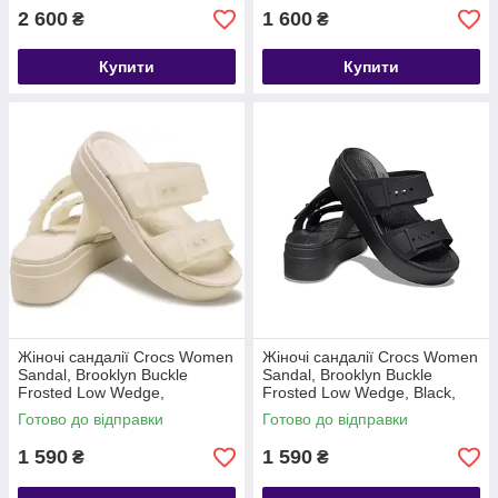
2 600
1 600
₴
₴
Купити
Купити
Жіночі сандалії Crocs Women
Жіночі сандалії Crocs Women
Sandal, Brooklyn Buckle
Sandal, Brooklyn Buckle
Frosted Low Wedge,
Frosted Low Wedge, Black,
Sandstone, бежево-прозорий
чорні
Готово до відправки
Готово до відправки
W9/39-40
1 590
1 590
₴
₴