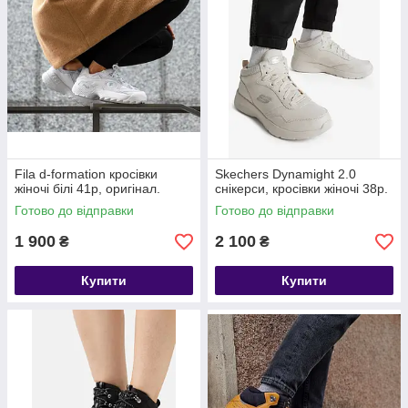
Fila d-formation кросівки
Skechers Dynamight 2.0
жіночі білі 41р, оригінал.
снікерси, кросівки жіночі 38р.
Готово до відправки
Готово до відправки
1 900
2 100
₴
₴
Купити
Купити