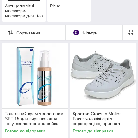
Антицелюлітні
Різне
масажери/
масажери для тіла
Сортування
0
Фільтри
Тональний крем з колагеном
Кросівки Crocs In Motion
SPF 15 для вирівнювання
Pacer чоловічі сірі з
тону, зволоження та сяйва
перфорацією, оригінал.
шкіри Enough Collagen тон 13
Готово до відправки
Готово до відправки