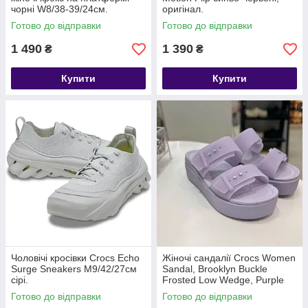
чорні W8/38-39/24см.
оригінал.
Готово до відправки
Готово до відправки
1 490
1 390
₴
₴
Купити
Купити
Чоловічі кросівки Crocs Echo
Жіночі сандалії Crocs Women
Surge Sneakers M9/42/27см
Sandal, Brooklyn Buckle
сірі.
Frosted Low Wedge, Purple
Moon, прозоро-фіолетовий
Готово до відправки
Готово до відправки