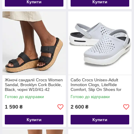
Купити
Купити
Жіночі сандалії Crocs Women
Сабо Crocs Unisex-Adult
Sandal, Brooklyn Cork Buckle,
Inmotion Clogs, LiteRide
Black, чорні W10/41-42
Comfort, Slip On Shoes for
Women and Men, Atmosphere
Готово до відправки
Готово до відправки
1 590
2 600
₴
₴
Купити
Купити