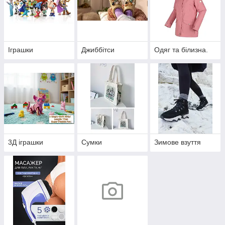
Іграшки
Джиббітси
Одяг та білизна.
3Д іграшки
Сумки
Зимове взуття