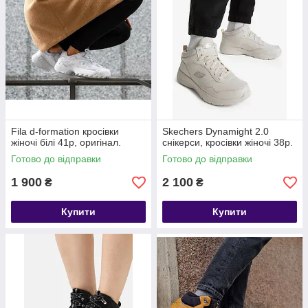
Fila d-formation кросівки
Skechers Dynamight 2.0
жіночі білі 41р, оригінал.
снікерси, кросівки жіночі 38р.
Готово до відправки
Готово до відправки
1 900
2 100
₴
₴
Купити
Купити