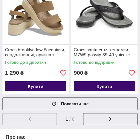
Crocs brooklyn low босоніжки,
Crocs santa cruz в'єтнамки
сандалі жіночі, оригінал.
М7W9 розмір 39-40 унісекс.
Готово до відправки
Готово до відправки
1 290
900
₴
₴
Купити
Купити
Показати ще
1
/ 6
Про нас