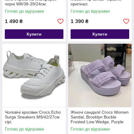
чорні W8/38-39/24см.
оригінал.
Готово до відправки
Готово до відправки
1 490
1 390
₴
₴
Купити
Купити
Чоловічі кросівки Crocs Echo
Жіночі сандалії Crocs Women
Surge Sneakers M9/42/27см
Sandal, Brooklyn Buckle
сірі.
Frosted Low Wedge, Purple
Moon, прозоро-фіолетовий
Готово до відправки
Готово до відправки