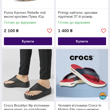
Puma Karmen Rebelle mid
Primigi хайтопи, кросівки
високі кросівки Пума 41р.
підліткові 37-й розмір.
Готово до відправки
Готово до відправки
2 100
1 400
₴
₴
Купити
Купити
Crocs Brooklyn flip в'єтнамки
Чоловічі в'єтнамки Crocs In
жіночі крокс на платформі
Motion Flip синьо-червоні,