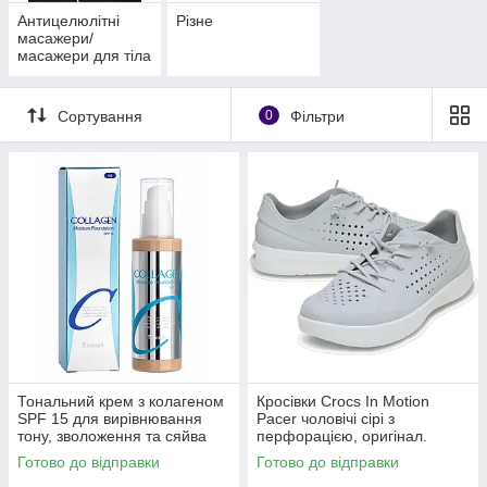
Антицелюлітні
Різне
масажери/
масажери для тіла
Сортування
0
Фільтри
Тональний крем з колагеном
Кросівки Crocs In Motion
SPF 15 для вирівнювання
Pacer чоловічі сірі з
тону, зволоження та сяйва
перфорацією, оригінал.
шкіри Enough Collagen тон 13
Готово до відправки
Готово до відправки