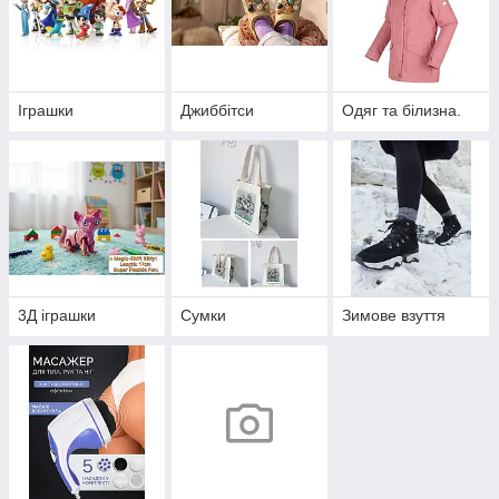
Іграшки
Джиббітси
Одяг та білизна.
3Д іграшки
Сумки
Зимове взуття