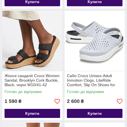
Купити
Купити
Жіночі сандалії Crocs Women
Сабо Crocs Unisex-Adult
Sandal, Brooklyn Cork Buckle,
Inmotion Clogs, LiteRide
Black, чорні W10/41-42
Comfort, Slip On Shoes for
Women and Men, Atmosphere
Готово до відправки
Готово до відправки
1 590
2 600
₴
₴
Купити
Купити