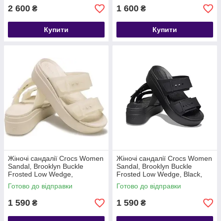
2 600
1 600
₴
₴
Купити
Купити
Жіночі сандалії Crocs Women
Жіночі сандалії Crocs Women
Sandal, Brooklyn Buckle
Sandal, Brooklyn Buckle
Frosted Low Wedge,
Frosted Low Wedge, Black,
Sandstone, бежево-прозорий
чорні
Готово до відправки
Готово до відправки
W9/39-40
1 590
1 590
₴
₴