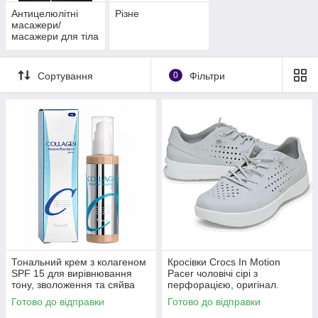
Антицелюлітні
Різне
масажери/
масажери для тіла
Сортування
0
Фільтри
Тональний крем з колагеном
Кросівки Crocs In Motion
SPF 15 для вирівнювання
Pacer чоловічі сірі з
тону, зволоження та сяйва
перфорацією, оригінал.
шкіри Enough Collagen тон 13
Готово до відправки
Готово до відправки