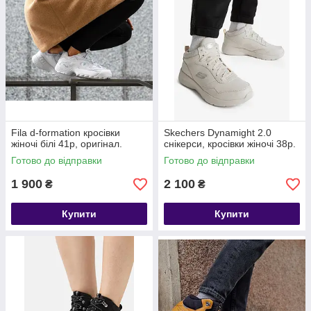
Fila d-formation кросівки
Skechers Dynamight 2.0
жіночі білі 41р, оригінал.
снікерси, кросівки жіночі 38р.
Готово до відправки
Готово до відправки
1 900
2 100
₴
₴
Купити
Купити