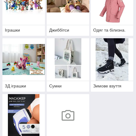
Іграшки
Джиббітси
Одяг та білизна.
3Д іграшки
Сумки
Зимове взуття