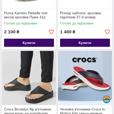
Puma Karmen Rebelle mid
Primigi хайтопи, кросівки
високі кросівки Пума 41р.
підліткові 37-й розмір.
Готово до відправки
Готово до відправки
2 100
1 400
₴
₴
Купити
Купити
Crocs Brooklyn flip в'єтнамки
Чоловічі в'єтнамки Crocs In
жіночі крокс на платформі
Motion Flip синьо-червоні,