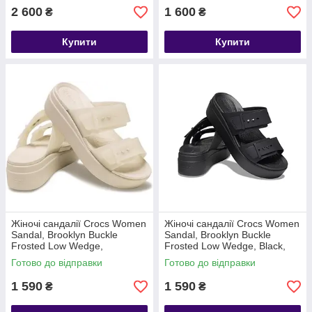
2 600
1 600
₴
₴
Купити
Купити
Жіночі сандалії Crocs Women
Жіночі сандалії Crocs Women
Sandal, Brooklyn Buckle
Sandal, Brooklyn Buckle
Frosted Low Wedge,
Frosted Low Wedge, Black,
Sandstone, бежево-прозорий
чорні
Готово до відправки
Готово до відправки
W9/39-40
1 590
1 590
₴
₴