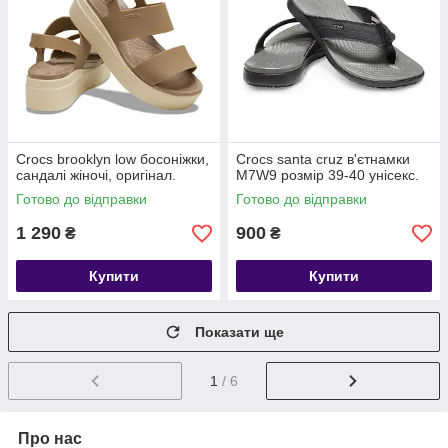
Crocs brooklyn low босоніжки,
Crocs santa cruz в'єтнамки
сандалі жіночі, оригінал.
М7W9 розмір 39-40 унісекс.
Готово до відправки
Готово до відправки
1 290
900
₴
₴
Купити
Купити
Показати ще
1
/ 6
Про нас