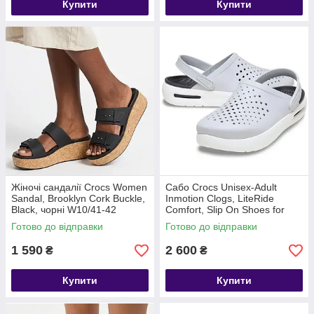
Купити
Купити
Жіночі сандалії Crocs Women
Сабо Crocs Unisex-Adult
Sandal, Brooklyn Cork Buckle,
Inmotion Clogs, LiteRide
Black, чорні W10/41-42
Comfort, Slip On Shoes for
Women and Men, Atmosphere
Готово до відправки
Готово до відправки
1 590
2 600
₴
₴
Купити
Купити