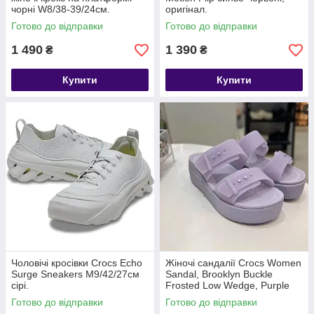
чорні W8/38-39/24см.
оригінал.
Готово до відправки
Готово до відправки
1 490
1 390
₴
₴
Купити
Купити
Чоловічі кросівки Crocs Echo
Жіночі сандалії Crocs Women
Surge Sneakers M9/42/27см
Sandal, Brooklyn Buckle
сірі.
Frosted Low Wedge, Purple
Moon, прозоро-фіолетовий
Готово до відправки
Готово до відправки