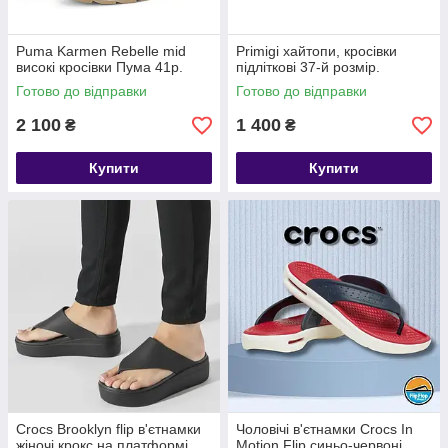
Puma Karmen Rebelle mid
Primigi хайтопи, кросівки
високі кросівки Пума 41р.
підліткові 37-й розмір.
Готово до відправки
Готово до відправки
2 100
1 400
₴
₴
Купити
Купити
Crocs Brooklyn flip в'єтнамки
Чоловічі в'єтнамки Crocs In
жіночі крокс на платформі
Motion Flip синьо-червоні,