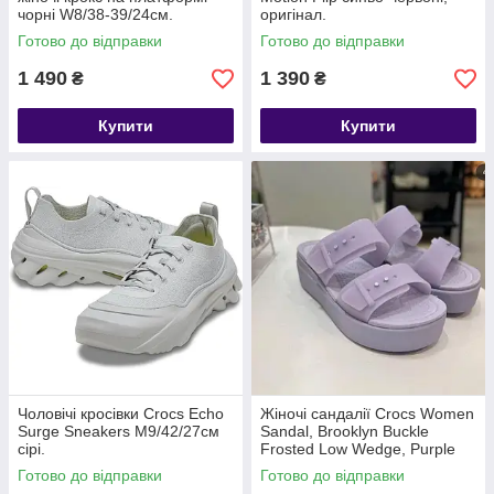
чорні W8/38-39/24см.
оригінал.
Готово до відправки
Готово до відправки
1 490
1 390
₴
₴
Купити
Купити
Чоловічі кросівки Crocs Echo
Жіночі сандалії Crocs Women
Surge Sneakers M9/42/27см
Sandal, Brooklyn Buckle
сірі.
Frosted Low Wedge, Purple
Moon, прозоро-фіолетовий
Готово до відправки
Готово до відправки