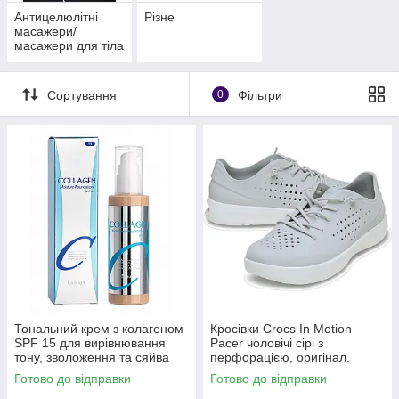
Антицелюлітні
Різне
масажери/
масажери для тіла
Сортування
0
Фільтри
Тональний крем з колагеном
Кросівки Crocs In Motion
SPF 15 для вирівнювання
Pacer чоловічі сірі з
тону, зволоження та сяйва
перфорацією, оригінал.
шкіри Enough Collagen тон 13
Готово до відправки
Готово до відправки