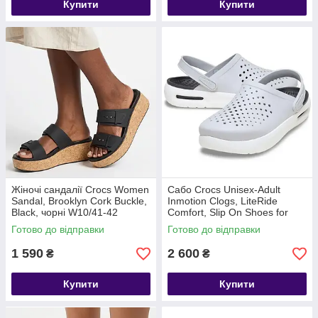
Купити
Купити
Жіночі сандалії Crocs Women
Сабо Crocs Unisex-Adult
Sandal, Brooklyn Cork Buckle,
Inmotion Clogs, LiteRide
Black, чорні W10/41-42
Comfort, Slip On Shoes for
Women and Men, Atmosphere
Готово до відправки
Готово до відправки
1 590
2 600
₴
₴
Купити
Купити