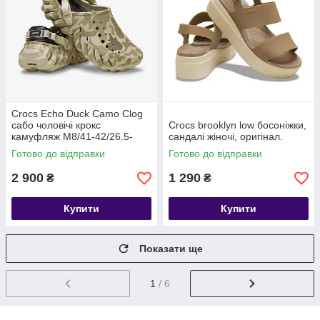
Crocs Echo Duck Camo Clog
сабо чоловічі крокс
Crocs brooklyn low босоніжки,
камуфляж M8/41-42/26.5-
сандалі жіночі, оригінал.
27см.
Готово до відправки
Готово до відправки
2 900
1 290
₴
₴
Купити
Купити
Показати ще
1
/ 6