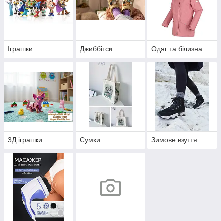
Іграшки
Джиббітси
Одяг та білизна.
3Д іграшки
Сумки
Зимове взуття