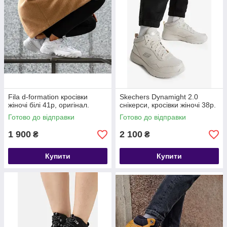
Fila d-formation кросівки
Skechers Dynamight 2.0
жіночі білі 41р, оригінал.
снікерси, кросівки жіночі 38р.
Готово до відправки
Готово до відправки
1 900
2 100
₴
₴
Купити
Купити