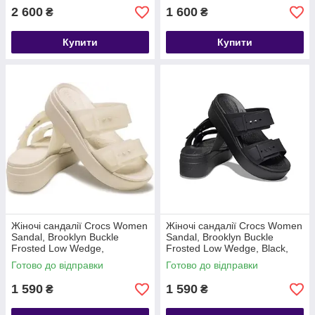
2 600
1 600
₴
₴
Купити
Купити
Жіночі сандалії Crocs Women
Жіночі сандалії Crocs Women
Sandal, Brooklyn Buckle
Sandal, Brooklyn Buckle
Frosted Low Wedge,
Frosted Low Wedge, Black,
Sandstone, бежево-прозорий
чорні
Готово до відправки
Готово до відправки
W9/39-40
1 590
1 590
₴
₴