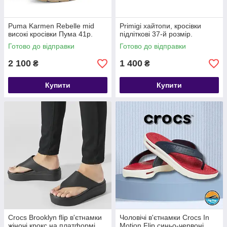
Puma Karmen Rebelle mid
Primigi хайтопи, кросівки
високі кросівки Пума 41р.
підліткові 37-й розмір.
Готово до відправки
Готово до відправки
2 100
1 400
₴
₴
Купити
Купити
Crocs Brooklyn flip в'єтнамки
Чоловічі в'єтнамки Crocs In
жіночі крокс на платформі
Motion Flip синьо-червоні,