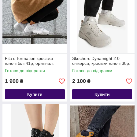
Fila d-formation кросівки
Skechers Dynamight 2.0
жіночі білі 41р, оригінал.
снікерси, кросівки жіночі 38р.
Готово до відправки
Готово до відправки
1 900
2 100
₴
₴
Купити
Купити