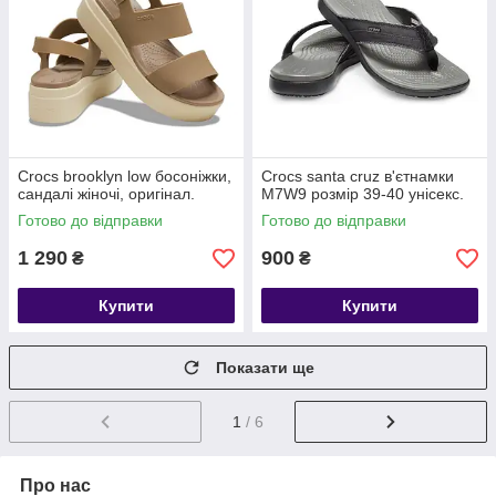
Crocs brooklyn low босоніжки,
Crocs santa cruz в'єтнамки
сандалі жіночі, оригінал.
М7W9 розмір 39-40 унісекс.
Готово до відправки
Готово до відправки
1 290
900
₴
₴
Купити
Купити
Показати ще
1
/ 6
Про нас