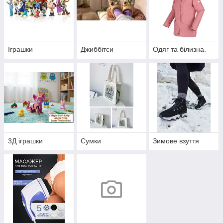
Іграшки
Джиббітси
Одяг та білизна.
3Д іграшки
Сумки
Зимове взуття