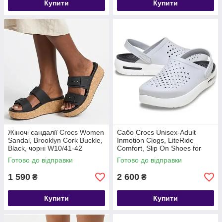
Купити
Купити
Жіночі сандалії Crocs Women
Сабо Crocs Unisex-Adult
Sandal, Brooklyn Cork Buckle,
Inmotion Clogs, LiteRide
Black, чорні W10/41-42
Comfort, Slip On Shoes for
Women and Men, Atmosphere
Готово до відправки
Готово до відправки
1 590
2 600
₴
₴
Купити
Купити