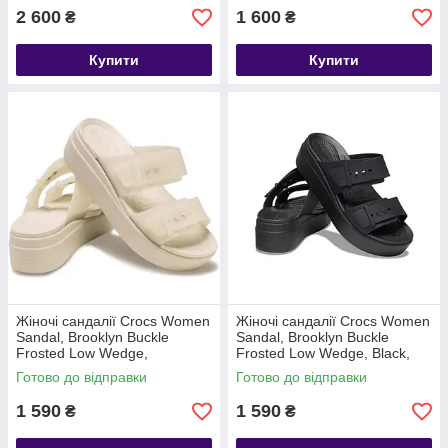
2 600
1 600
₴
₴
Купити
Купити
Жіночі сандалії Crocs Women
Жіночі сандалії Crocs Women
Sandal, Brooklyn Buckle
Sandal, Brooklyn Buckle
Frosted Low Wedge,
Frosted Low Wedge, Black,
Sandstone, бежево-прозорий
чорні
Готово до відправки
Готово до відправки
W9/39-40
1 590
1 590
₴
₴