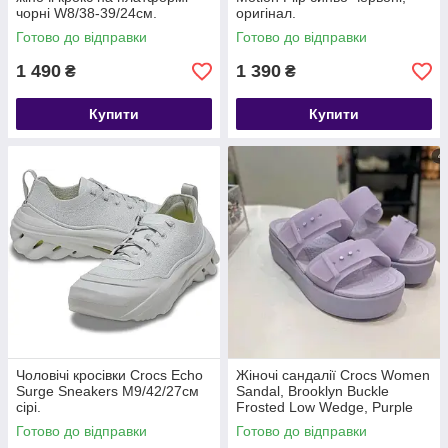
чорні W8/38-39/24см.
оригінал.
Готово до відправки
Готово до відправки
1 490
1 390
₴
₴
Купити
Купити
Чоловічі кросівки Crocs Echo
Жіночі сандалії Crocs Women
Surge Sneakers M9/42/27см
Sandal, Brooklyn Buckle
сірі.
Frosted Low Wedge, Purple
Moon, прозоро-фіолетовий
Готово до відправки
Готово до відправки