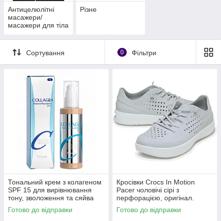
Антицелюлітні
Різне
масажери/
масажери для тіла
Сортування
0
Фільтри
Тональний крем з колагеном
Кросівки Crocs In Motion
SPF 15 для вирівнювання
Pacer чоловічі сірі з
тону, зволоження та сяйва
перфорацією, оригінал.
шкіри Enough Collagen тон 13
Готово до відправки
Готово до відправки